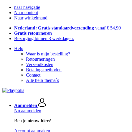
naar navigatie
Naar content
Naar winkelmand
Nederland: Gratis standaardverzending
vanaf € 54,90
Gratis retourneren
Bezorging binnen 3 werkdagen.
Help
Waar is mijn bestelling?
Retourneringen
Verzendkosten
Betalingsmethoden
Contact
Alle help-thema`s
Aanmelden
Nu aanmelden
Ben je
nieuw hier?
Account aanmaken