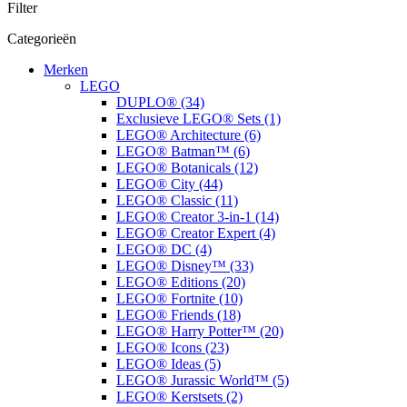
Filter
Categorieën
Merken
LEGO
DUPLO® (34)
Exclusieve LEGO® Sets (1)
LEGO® Architecture (6)
LEGO® Batman™ (6)
LEGO® Botanicals (12)
LEGO® City (44)
LEGO® Classic (11)
LEGO® Creator 3-in-1 (14)
LEGO® Creator Expert (4)
LEGO® DC (4)
LEGO® Disney™ (33)
LEGO® Editions (20)
LEGO® Fortnite (10)
LEGO® Friends (18)
LEGO® Harry Potter™ (20)
LEGO® Icons (23)
LEGO® Ideas (5)
LEGO® Jurassic World™ (5)
LEGO® Kerstsets (2)