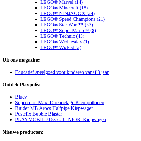
LEGO® Marvel (14)
LEGO® Minecraft (18)
LEGO® NINJAGO® (24)
LEGO® Speed Champions (21)
LEGO® Star Wars™ (37)
LEGO® Super Mario™ (8)
LEGO® Technic (43)
LEGO® Wednesday (1)
LEGO® Wicked (2)
Uit ons magazine:
Educatief speelgoed voor kinderen vanaf 3 jaar
Ontdek Playpolis:
Bluey
Supercolor Maxi Driehoekige Kleurpotloden
Bruder MB Arocs Halfpipe Kiepwagen
Pustefix Bubble Blaster
PLAYMOBIL 71685 - JUNIOR: Kiepwagen
Nieuwe producten: