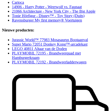
Carioca
14906 - Harry Potter - Weerwolf vs. Faunaat
21066 Architecture - New York City - The Big Apple
Tonie Hörfigur - Disney™ - Toy Story (Duits)
Ravensburger My first memory® Voertuigen
Nieuwe producten:
Jurassic World™ 77983 Mosasaurus Bootaanval
Super Mario 72051 Donkey Kong™-arcadekast
LEGO 40811 Altaar van de Doden
PLAYMOBIL 72195 - Brandweerquad met
Hamburgerkraam
PLAYMOBIL 72192 - Brandweerladderwagen