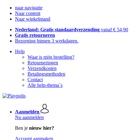
naar navigatie
Naar content
Naar winkelmand
Nederland: Gratis standaardverzending
vanaf € 54,90
Gratis retourneren
Bezorging binnen 3 werkdagen.
Help
Waar is mijn bestelling?
Retourneringen
Verzendkosten
Betalingsmethoden
Contact
Alle help-thema`s
Aanmelden
Nu aanmelden
Ben je
nieuw hier?
Account aanmaken