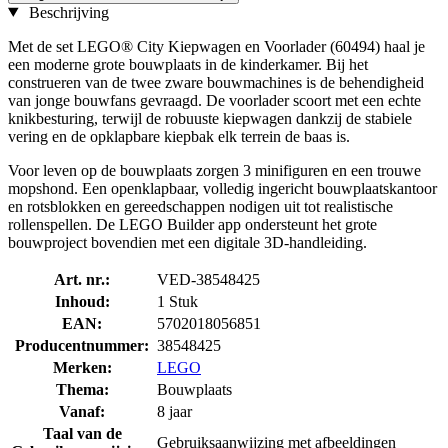
Beschrijving
Met de set LEGO® City Kiepwagen en Voorlader (60494) haal je
een moderne grote bouwplaats in de kinderkamer. Bij het
construeren van de twee zware bouwmachines is de behendigheid
van jonge bouwfans gevraagd. De voorlader scoort met een echte
knikbesturing, terwijl de robuuste kiepwagen dankzij de stabiele
vering en de opklapbare kiepbak elk terrein de baas is.
Voor leven op de bouwplaats zorgen 3 minifiguren en een trouwe
mopshond. Een openklapbaar, volledig ingericht bouwplaatskantoor
en rotsblokken en gereedschappen nodigen uit tot realistische
rollenspellen. De LEGO Builder app ondersteunt het grote
bouwproject bovendien met een digitale 3D-handleiding.
Art. nr.:
VED-38548425
Inhoud:
1 Stuk
EAN:
5702018056851
Producentnummer:
38548425
Merken:
LEGO
Thema:
Bouwplaats
Vanaf:
8 jaar
Taal van de
Gebruiksaanwijzing met afbeeldingen