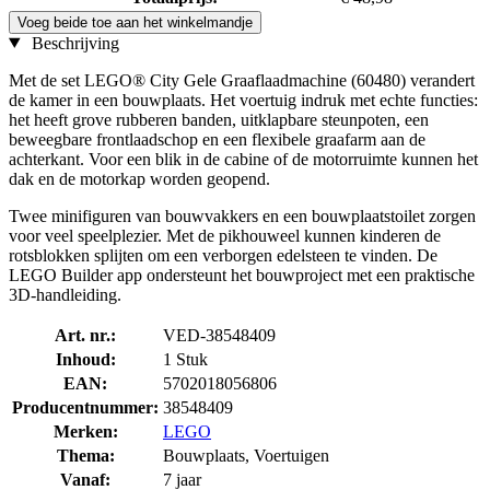
Voeg beide toe aan het winkelmandje
Beschrijving
Met de set LEGO® City Gele Graaflaadmachine (60480) verandert
de kamer in een bouwplaats. Het voertuig indruk met echte functies:
het heeft grove rubberen banden, uitklapbare steunpoten, een
beweegbare frontlaadschop en een flexibele graafarm aan de
achterkant. Voor een blik in de cabine of de motorruimte kunnen het
dak en de motorkap worden geopend.
Twee minifiguren van bouwvakkers en een bouwplaatstoilet zorgen
voor veel speelplezier. Met de pikhouweel kunnen kinderen de
rotsblokken splijten om een verborgen edelsteen te vinden. De
LEGO Builder app ondersteunt het bouwproject met een praktische
3D-handleiding.
Art. nr.:
VED-38548409
Inhoud:
1 Stuk
EAN:
5702018056806
Producentnummer:
38548409
Merken:
LEGO
Thema:
Bouwplaats, Voertuigen
Vanaf:
7 jaar