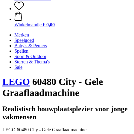
Winkelmandje
€ 0,00
Merken
Speelgoed
Baby's & Peuters
Spellen
Sport & Outdoor
Sterren & Thema's
Sale
LEGO
60480 City - Gele
Graaflaadmachine
Realistisch bouwplaatsplezier voor jonge
vakmensen
LEGO 60480 City - Gele Graaflaadmachine