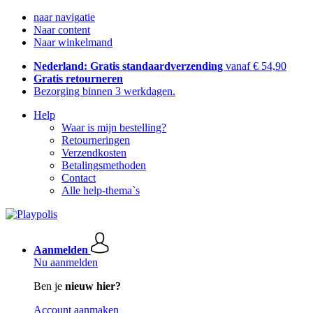
naar navigatie
Naar content
Naar winkelmand
Nederland: Gratis standaardverzending
vanaf € 54,90
Gratis retourneren
Bezorging binnen 3 werkdagen.
Help
Waar is mijn bestelling?
Retourneringen
Verzendkosten
Betalingsmethoden
Contact
Alle help-thema`s
Aanmelden
Nu aanmelden
Ben je
nieuw hier?
Account aanmaken