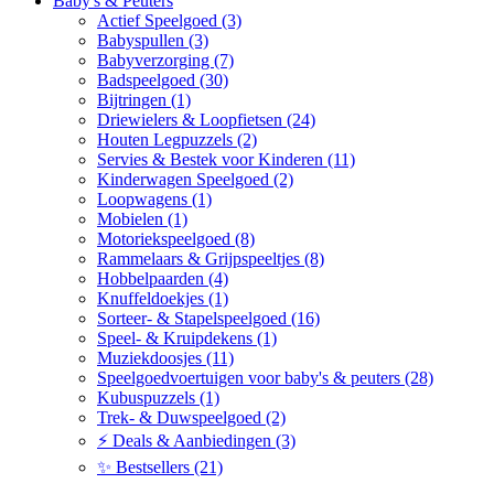
Baby's & Peuters
Actief Speelgoed (3)
Babyspullen (3)
Babyverzorging (7)
Badspeelgoed (30)
Bijtringen (1)
Driewielers & Loopfietsen (24)
Houten Legpuzzels (2)
Servies & Bestek voor Kinderen (11)
Kinderwagen Speelgoed (2)
Loopwagens (1)
Mobielen (1)
Motoriekspeelgoed (8)
Rammelaars & Grijpspeeltjes (8)
Hobbelpaarden (4)
Knuffeldoekjes (1)
Sorteer- & Stapelspeelgoed (16)
Speel- & Kruipdekens (1)
Muziekdoosjes (11)
Speelgoedvoertuigen voor baby's & peuters (28)
Kubuspuzzels (1)
Trek- & Duwspeelgoed (2)
⚡ Deals & Aanbiedingen (3)
✨ Bestsellers (21)