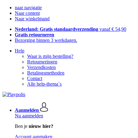
naar navigatie
Naar content
Naar winkelmand
Nederland: Gratis standaardverzending
vanaf € 54,90
Gratis retourneren
Bezorging binnen 3 werkdagen.
Help
Waar is mijn bestelling?
Retourneringen
Verzendkosten
Betalingsmethoden
Contact
Alle help-thema`s
Aanmelden
Nu aanmelden
Ben je
nieuw hier?
Account aanmaken