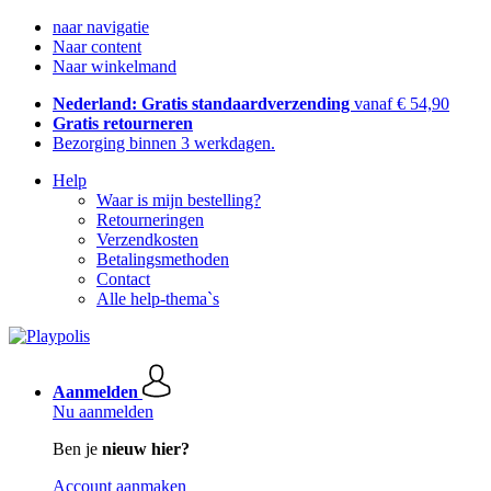
naar navigatie
Naar content
Naar winkelmand
Nederland: Gratis standaardverzending
vanaf € 54,90
Gratis retourneren
Bezorging binnen 3 werkdagen.
Help
Waar is mijn bestelling?
Retourneringen
Verzendkosten
Betalingsmethoden
Contact
Alle help-thema`s
Aanmelden
Nu aanmelden
Ben je
nieuw hier?
Account aanmaken