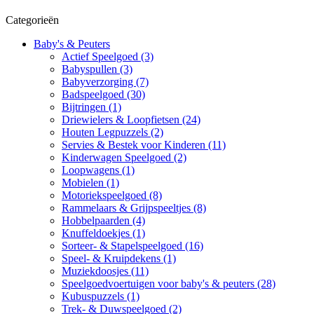
Categorieën
Baby's & Peuters
Actief Speelgoed (3)
Babyspullen (3)
Babyverzorging (7)
Badspeelgoed (30)
Bijtringen (1)
Driewielers & Loopfietsen (24)
Houten Legpuzzels (2)
Servies & Bestek voor Kinderen (11)
Kinderwagen Speelgoed (2)
Loopwagens (1)
Mobielen (1)
Motoriekspeelgoed (8)
Rammelaars & Grijpspeeltjes (8)
Hobbelpaarden (4)
Knuffeldoekjes (1)
Sorteer- & Stapelspeelgoed (16)
Speel- & Kruipdekens (1)
Muziekdoosjes (11)
Speelgoedvoertuigen voor baby's & peuters (28)
Kubuspuzzels (1)
Trek- & Duwspeelgoed (2)