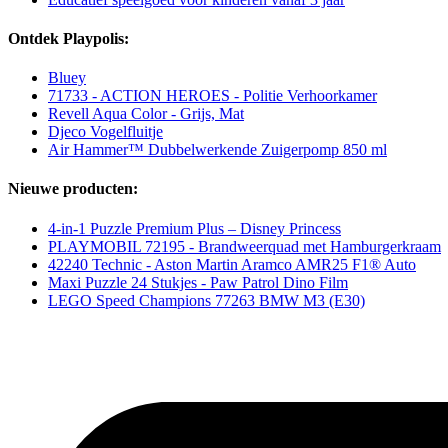
Ontdek Playpolis:
Bluey
71733 - ACTION HEROES - Politie Verhoorkamer
Revell Aqua Color - Grijs, Mat
Djeco Vogelfluitje
Air Hammer™ Dubbelwerkende Zuigerpomp 850 ml
Nieuwe producten:
4-in-1 Puzzle Premium Plus – Disney Princess
PLAYMOBIL 72195 - Brandweerquad met Hamburgerkraam
42240 Technic - Aston Martin Aramco AMR25 F1® Auto
Maxi Puzzle 24 Stukjes - Paw Patrol Dino Film
LEGO Speed Champions 77263 BMW M3 (E30)