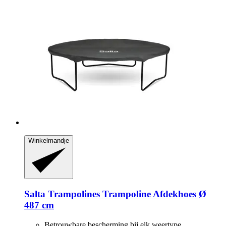
Winkelmandje
Salta Trampolines
Trampoline Afdekhoes Ø
487 cm
Betrouwbare bescherming bij elk weertype