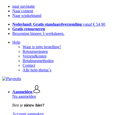
naar navigatie
Naar content
Naar winkelmand
Nederland: Gratis standaardverzending
vanaf € 54,90
Gratis retourneren
Bezorging binnen 3 werkdagen.
Help
Waar is mijn bestelling?
Retourneringen
Verzendkosten
Betalingsmethoden
Contact
Alle help-thema`s
Aanmelden
Nu aanmelden
Ben je
nieuw hier?
Account aanmaken