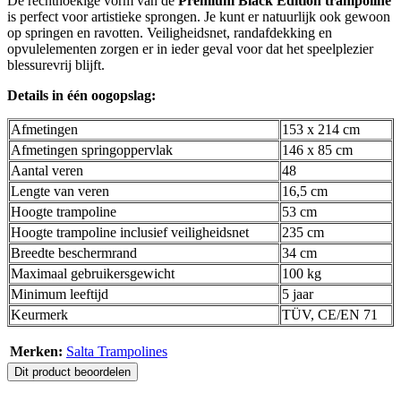
De rechthoekige vorm van de
Premium Black Edition trampoline
is perfect voor artistieke sprongen. Je kunt er natuurlijk ook gewoon
op springen en ravotten. Veiligheidsnet, randafdekking en
opvulelementen zorgen er in ieder geval voor dat het speelplezier
blessurevrij blijft.
Details in één oogopslag:
Afmetingen
153 x 214 cm
Afmetingen springoppervlak
146 x 85 cm
Aantal veren
48
Lengte van veren
16,5 cm
Hoogte trampoline
53 cm
Hoogte trampoline inclusief veiligheidsnet
235 cm
Breedte beschermrand
34 cm
Maximaal gebruikersgewicht
100 kg
Minimum leeftijd
5 jaar
Keurmerk
TÜV, CE/EN 71
Merken:
Salta Trampolines
Dit product beoordelen