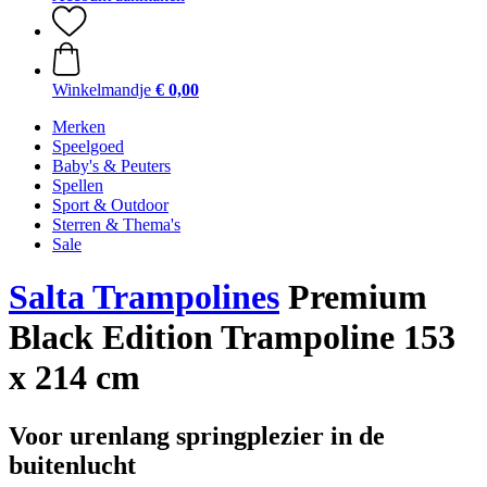
Winkelmandje
€ 0,00
Merken
Speelgoed
Baby's & Peuters
Spellen
Sport & Outdoor
Sterren & Thema's
Sale
Salta Trampolines
Premium
Black Edition Trampoline 153
x 214 cm
Voor urenlang springplezier in de
buitenlucht