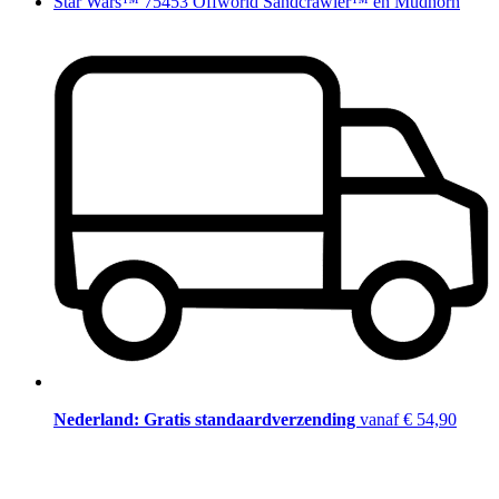
Star Wars™ 75453 Offworld Sandcrawler™ en Mudhorn
Nederland: Gratis standaardverzending
vanaf € 54,90