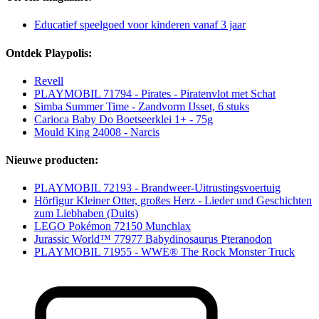
Educatief speelgoed voor kinderen vanaf 3 jaar
Ontdek Playpolis:
Revell
PLAYMOBIL 71794 - Pirates - Piratenvlot met Schat
Simba Summer Time - Zandvorm IJsset, 6 stuks
Carioca Baby Do Boetseerklei 1+ - 75g
Mould King 24008 - Narcis
Nieuwe producten:
PLAYMOBIL 72193 - Brandweer-Uitrustingsvoertuig
Hörfigur Kleiner Otter, großes Herz - Lieder und Geschichten
zum Liebhaben (Duits)
LEGO Pokémon 72150 Munchlax
Jurassic World™ 77977 Babydinosaurus Pteranodon
PLAYMOBIL 71955 - WWE® The Rock Monster Truck