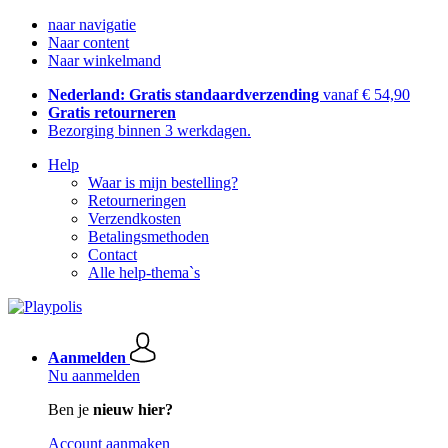
naar navigatie
Naar content
Naar winkelmand
Nederland: Gratis standaardverzending
vanaf € 54,90
Gratis retourneren
Bezorging binnen 3 werkdagen.
Help
Waar is mijn bestelling?
Retourneringen
Verzendkosten
Betalingsmethoden
Contact
Alle help-thema`s
Aanmelden
Nu aanmelden
Ben je
nieuw hier?
Account aanmaken