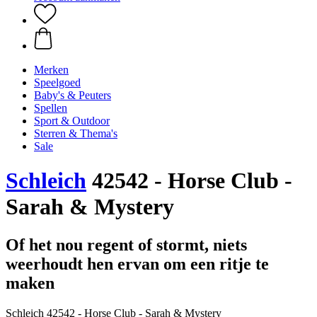
Merken
Speelgoed
Baby's & Peuters
Spellen
Sport & Outdoor
Sterren & Thema's
Sale
Schleich
42542 - Horse Club -
Sarah & Mystery
Of het nou regent of stormt, niets
weerhoudt hen ervan om een ritje te
maken
Schleich 42542 - Horse Club - Sarah & Mystery