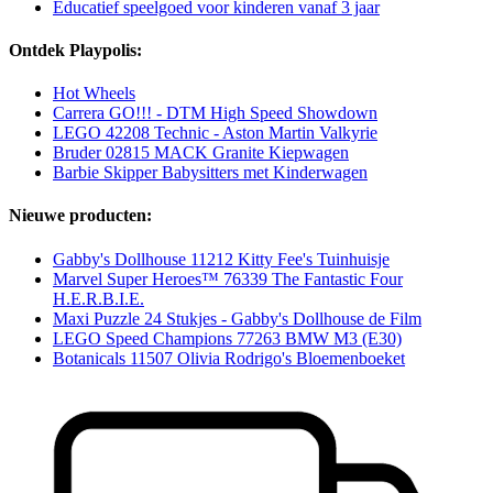
Educatief speelgoed voor kinderen vanaf 3 jaar
Ontdek Playpolis:
Hot Wheels
Carrera GO!!! - DTM High Speed Showdown
LEGO 42208 Technic - Aston Martin Valkyrie
Bruder 02815 MACK Granite Kiepwagen
Barbie Skipper Babysitters met Kinderwagen
Nieuwe producten:
Gabby's Dollhouse 11212 Kitty Fee's Tuinhuisje
Marvel Super Heroes™ 76339 The Fantastic Four
H.E.R.B.I.E.
Maxi Puzzle 24 Stukjes - Gabby's Dollhouse de Film
LEGO Speed Champions 77263 BMW M3 (E30)
Botanicals 11507 Olivia Rodrigo's Bloemenboeket