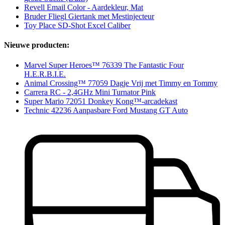
Revell Email Color - Aardekleur, Mat
Bruder Fliegl Giertank met Mestinjecteur
Toy Place SD-Shot Excel Caliber
Nieuwe producten:
Marvel Super Heroes™ 76339 The Fantastic Four
H.E.R.B.I.E.
Animal Crossing™ 77059 Dagje Vrij met Timmy en Tommy
Carrera RC - 2,4GHz Mini Turnator Pink
Super Mario 72051 Donkey Kong™-arcadekast
Technic 42236 Aanpasbare Ford Mustang GT Auto