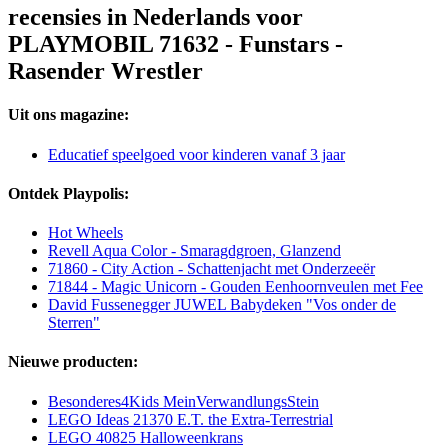
recensies in Nederlands voor
PLAYMOBIL 71632 - Funstars -
Rasender Wrestler
Uit ons magazine:
Educatief speelgoed voor kinderen vanaf 3 jaar
Ontdek Playpolis:
Hot Wheels
Revell Aqua Color - Smaragdgroen, Glanzend
71860 - City Action - Schattenjacht met Onderzeeër
71844 - Magic Unicorn - Gouden Eenhoornveulen met Fee
David Fussenegger JUWEL Babydeken "Vos onder de
Sterren"
Nieuwe producten:
Besonderes4Kids MeinVerwandlungsStein
LEGO Ideas 21370 E.T. the Extra-Terrestrial
LEGO 40825 Halloweenkrans