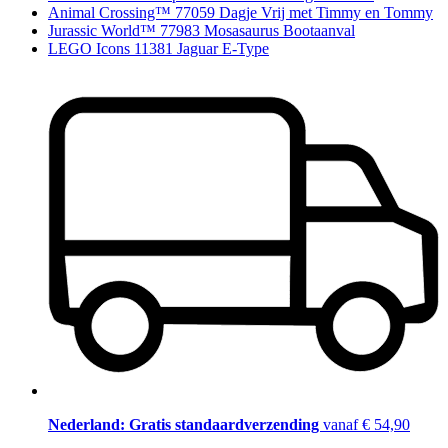
Animal Crossing™ 77059 Dagje Vrij met Timmy en Tommy
Jurassic World™ 77983 Mosasaurus Bootaanval
LEGO Icons 11381 Jaguar E-Type
Nederland: Gratis standaardverzending
vanaf € 54,90