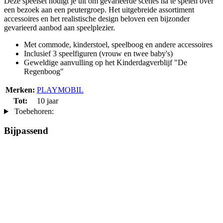
Deze speelset nodigt je uit om gevarieerde scènes na te spelen over
een bezoek aan een peutergroep. Het uitgebreide assortiment
accessoires en het realistische design beloven een bijzonder
gevarieerd aanbod aan speelplezier.
Met commode, kinderstoel, speelboog en andere accessoires
Inclusief 3 speelfiguren (vrouw en twee baby's)
Geweldige aanvulling op het Kinderdagverblijf "De
Regenboog"
Merken:
PLAYMOBIL
Tot:
10 jaar
Toebehoren:
Bijpassend