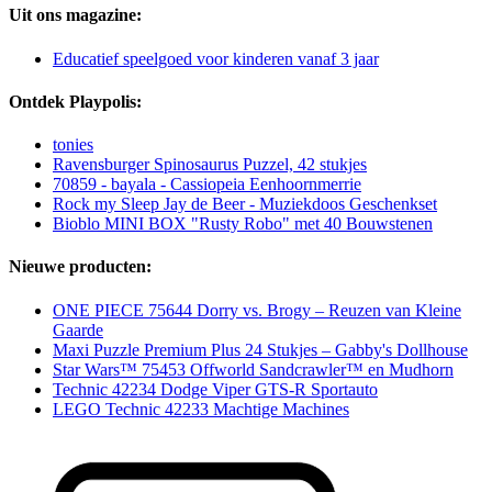
Uit ons magazine:
Educatief speelgoed voor kinderen vanaf 3 jaar
Ontdek Playpolis:
tonies
Ravensburger Spinosaurus Puzzel, 42 stukjes
70859 - bayala - Cassiopeia Eenhoornmerrie
Rock my Sleep Jay de Beer - Muziekdoos Geschenkset
Bioblo MINI BOX "Rusty Robo" met 40 Bouwstenen
Nieuwe producten:
ONE PIECE 75644 Dorry vs. Brogy – Reuzen van Kleine
Gaarde
Maxi Puzzle Premium Plus 24 Stukjes – Gabby's Dollhouse
Star Wars™ 75453 Offworld Sandcrawler™ en Mudhorn
Technic 42234 Dodge Viper GTS-R Sportauto
LEGO Technic 42233 Machtige Machines