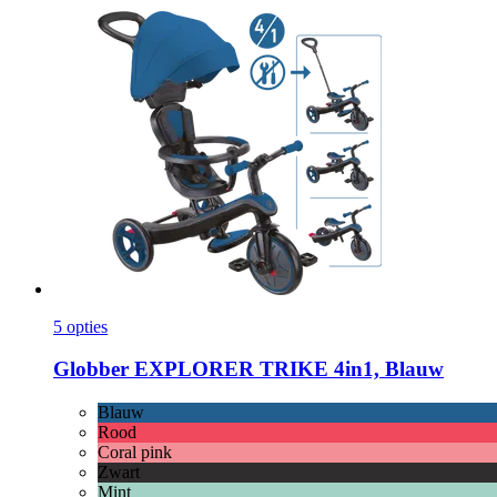
5 opties
Globber
EXPLORER TRIKE 4in1, Blauw
Blauw
Rood
Coral pink
Zwart
Mint