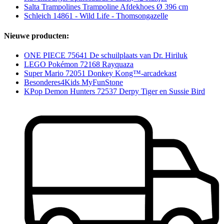
Salta Trampolines Trampoline Afdekhoes Ø 396 cm
Schleich 14861 - Wild Life - Thomsongazelle
Nieuwe producten:
ONE PIECE 75641 De schuilplaats van Dr. Hiriluk
LEGO Pokémon 72168 Rayquaza
Super Mario 72051 Donkey Kong™-arcadekast
Besonderes4Kids MyFunStone
KPop Demon Hunters 72537 Derpy Tiger en Sussie Bird