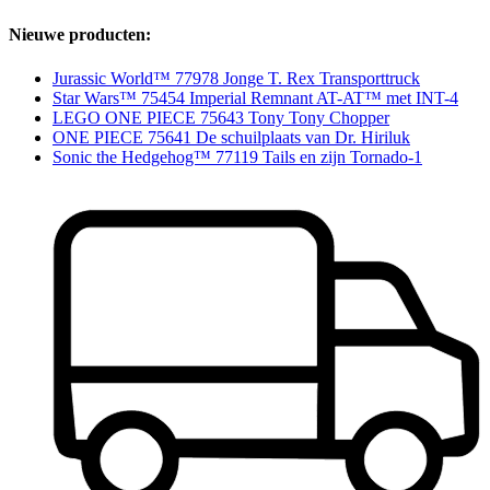
Nieuwe producten:
Jurassic World™ 77978 Jonge T. Rex Transporttruck
Star Wars™ 75454 Imperial Remnant AT-AT™ met INT-4
LEGO ONE PIECE 75643 Tony Tony Chopper
ONE PIECE 75641 De schuilplaats van Dr. Hiriluk
Sonic the Hedgehog™ 77119 Tails en zijn Tornado-1