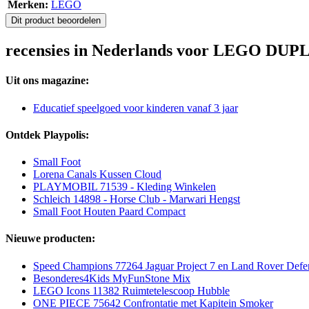
Merken:
LEGO
Dit product beoordelen
recensies in Nederlands voor LEGO DUPL
Uit ons magazine:
Educatief speelgoed voor kinderen vanaf 3 jaar
Ontdek Playpolis:
Small Foot
Lorena Canals Kussen Cloud
PLAYMOBIL 71539 - Kleding Winkelen
Schleich 14898 - Horse Club - Marwari Hengst
Small Foot Houten Paard Compact
Nieuwe producten:
Speed Champions 77264 Jaguar Project 7 en Land Rover Defe
Besonderes4Kids MyFunStone Mix
LEGO Icons 11382 Ruimtetelescoop Hubble
ONE PIECE 75642 Confrontatie met Kapitein Smoker