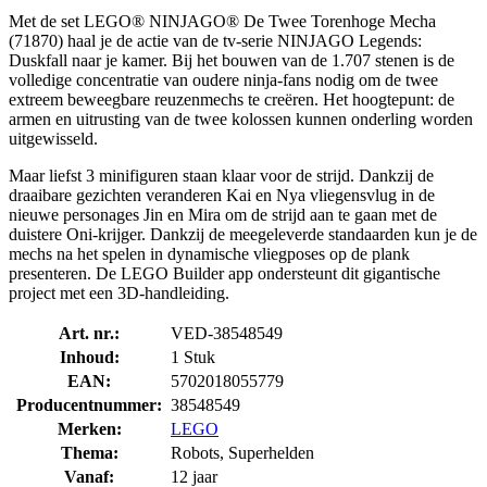
Met de set LEGO® NINJAGO® De Twee Torenhoge Mecha
(71870) haal je de actie van de tv-serie NINJAGO Legends:
Duskfall naar je kamer. Bij het bouwen van de 1.707 stenen is de
volledige concentratie van oudere ninja-fans nodig om de twee
extreem beweegbare reuzenmechs te creëren. Het hoogtepunt: de
armen en uitrusting van de twee kolossen kunnen onderling worden
uitgewisseld.
Maar liefst 3 minifiguren staan klaar voor de strijd. Dankzij de
draaibare gezichten veranderen Kai en Nya vliegensvlug in de
nieuwe personages Jin en Mira om de strijd aan te gaan met de
duistere Oni-krijger. Dankzij de meegeleverde standaarden kun je de
mechs na het spelen in dynamische vliegposes op de plank
presenteren. De LEGO Builder app ondersteunt dit gigantische
project met een 3D-handleiding.
Art. nr.:
VED-38548549
Inhoud:
1 Stuk
EAN:
5702018055779
Producentnummer:
38548549
Merken:
LEGO
Thema:
Robots, Superhelden
Vanaf:
12 jaar