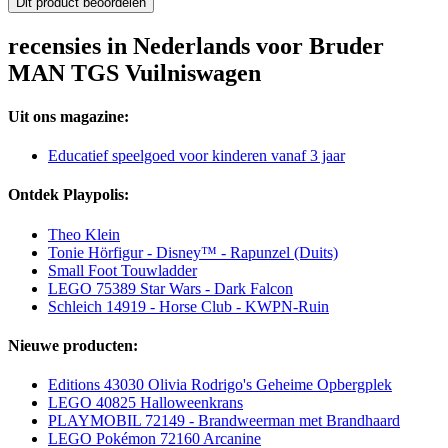
Dit product beoordelen
recensies in Nederlands voor Bruder
MAN TGS Vuilniswagen
Uit ons magazine:
Educatief speelgoed voor kinderen vanaf 3 jaar
Ontdek Playpolis:
Theo Klein
Tonie Hörfigur - Disney™ - Rapunzel (Duits)
Small Foot Touwladder
LEGO 75389 Star Wars - Dark Falcon
Schleich 14919 - Horse Club - KWPN-Ruin
Nieuwe producten:
Editions 43030 Olivia Rodrigo's Geheime Opbergplek
LEGO 40825 Halloweenkrans
PLAYMOBIL 72149 - Brandweerman met Brandhaard
LEGO Pokémon 72160 Arcanine