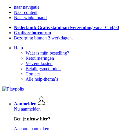
naar navigatie
Naar content
Naar winkelmand
Nederland: Gratis standaardverzending
vanaf € 54,90
Gratis retourneren
Bezorging binnen 3 werkdagen.
Help
Waar is mijn bestelling?
Retourneringen
Verzendkosten
Betalingsmethoden
Contact
Alle help-thema`s
Aanmelden
Nu aanmelden
Ben je
nieuw hier?
Account aanmaken