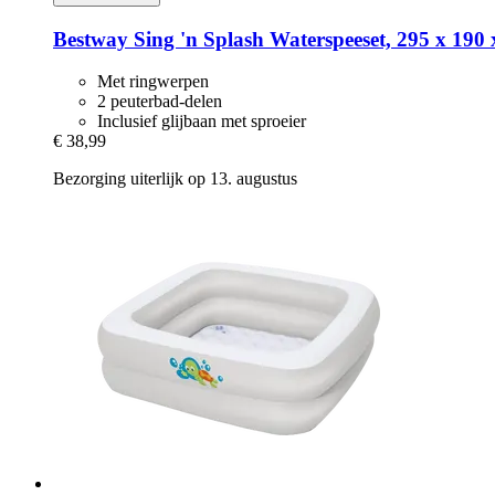
Bestway
Sing 'n Splash Waterspeeset, 295 x 190
Met ringwerpen
2 peuterbad-delen
Inclusief glijbaan met sproeier
€ 38,99
Bezorging uiterlijk op 13. augustus