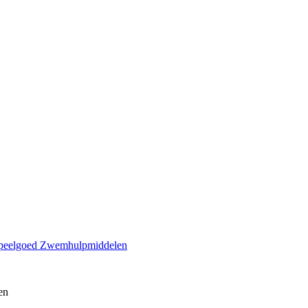
peelgoed
Zwemhulpmiddelen
en