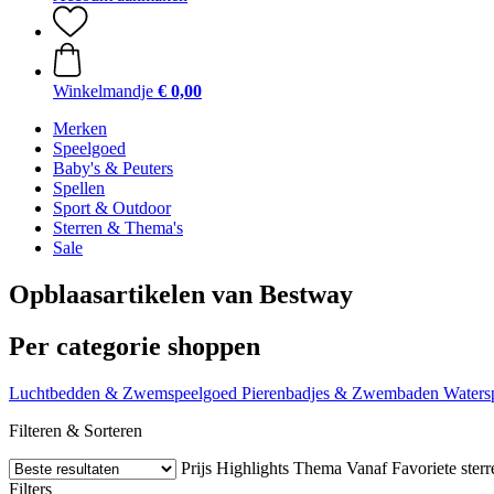
Winkelmandje
€ 0,00
Merken
Speelgoed
Baby's & Peuters
Spellen
Sport & Outdoor
Sterren & Thema's
Sale
Opblaasartikelen van Bestway
Per categorie shoppen
Luchtbedden & Zwemspeelgoed
Pierenbadjes & Zwembaden
Waters
Filteren & Sorteren
Prijs
Highlights
Thema
Vanaf
Favoriete sterr
Filters