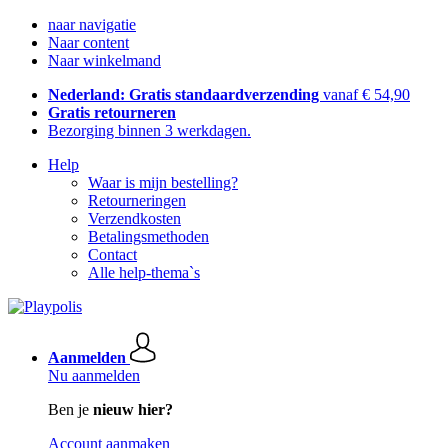
naar navigatie
Naar content
Naar winkelmand
Nederland: Gratis standaardverzending
vanaf € 54,90
Gratis retourneren
Bezorging binnen 3 werkdagen.
Help
Waar is mijn bestelling?
Retourneringen
Verzendkosten
Betalingsmethoden
Contact
Alle help-thema`s
Aanmelden
Nu aanmelden
Ben je
nieuw hier?
Account aanmaken