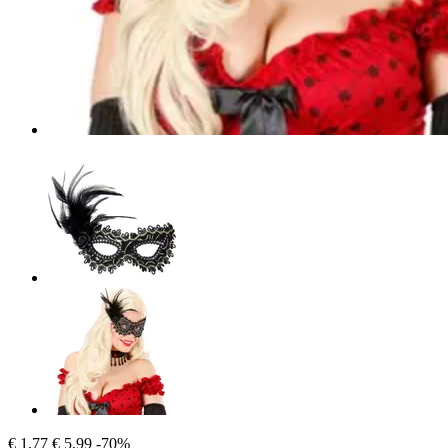
€ 1,77
€ 5,99
-70%