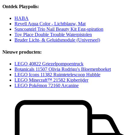
Ontdek Playpolis:
HABA
Revell Aqua Color - Lichtblauw, Mat
Suncoatgirl Trio Nail Beauty Kit Egg-spiration
Toy Place Double Trouble Waterpistolen
Bruder Licht- & Geluidsmodule (Universeel)
Nieuwe producten:
LEGO 40822 Griezelpompoentruck
Botanicals 11507 Olivia Rodrigo's Bloemenboeket
LEGO Icons 11382 Ruimtetelescoop Hubble
LEGO Minecraft™ 21582 Kipberijder
LEGO Pokémon 72160 Arcanine