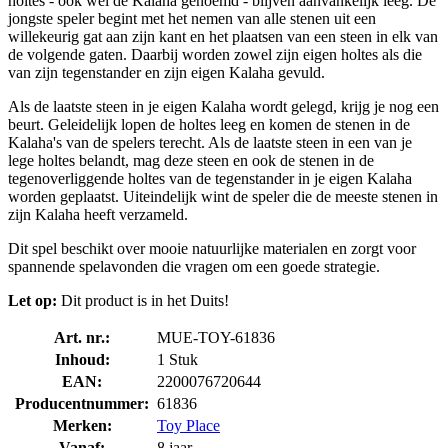
holtes - ook wel de Kalaha genoemd - blijven aanvankelijk leeg. De
jongste speler begint met het nemen van alle stenen uit een
willekeurig gat aan zijn kant en het plaatsen van een steen in elk van
de volgende gaten. Daarbij worden zowel zijn eigen holtes als die
van zijn tegenstander en zijn eigen Kalaha gevuld.
Als de laatste steen in je eigen Kalaha wordt gelegd, krijg je nog een
beurt. Geleidelijk lopen de holtes leeg en komen de stenen in de
Kalaha's van de spelers terecht. Als de laatste steen in een van je
lege holtes belandt, mag deze steen en ook de stenen in de
tegenoverliggende holtes van de tegenstander in je eigen Kalaha
worden geplaatst. Uiteindelijk wint de speler die de meeste stenen in
zijn Kalaha heeft verzameld.
Dit spel beschikt over mooie natuurlijke materialen en zorgt voor
spannende spelavonden die vragen om een goede strategie.
Let op:
Dit product is in het Duits!
Art. nr.:
MUE-TOY-61836
Inhoud:
1 Stuk
EAN:
2200076720644
Producentnummer:
61836
Merken:
Toy Place
Vanaf:
8 jaar