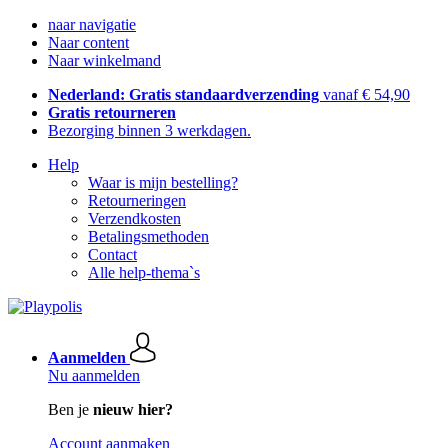
naar navigatie
Naar content
Naar winkelmand
Nederland: Gratis standaardverzending
vanaf € 54,90
Gratis retourneren
Bezorging binnen 3 werkdagen.
Help
Waar is mijn bestelling?
Retourneringen
Verzendkosten
Betalingsmethoden
Contact
Alle help-thema`s
Aanmelden
Nu aanmelden
Ben je
nieuw hier?
Account aanmaken