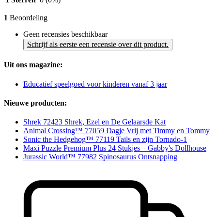
1
Beoordeling
Geen recensies beschikbaar
Schrijf als eerste een recensie over dit product.
Uit ons magazine:
Educatief speelgoed voor kinderen vanaf 3 jaar
Nieuwe producten:
Shrek 72423 Shrek, Ezel en De Gelaarsde Kat
Animal Crossing™ 77059 Dagje Vrij met Timmy en Tommy
Sonic the Hedgehog™ 77119 Tails en zijn Tornado-1
Maxi Puzzle Premium Plus 24 Stukjes – Gabby's Dollhouse
Jurassic World™ 77982 Spinosaurus Ontsnapping