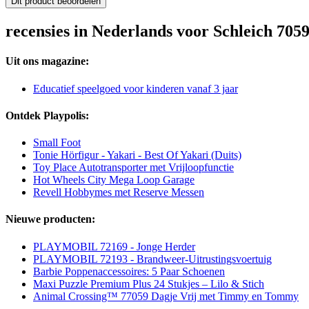
Dit product beoordelen
recensies in Nederlands voor Schleich 70
Uit ons magazine:
Educatief speelgoed voor kinderen vanaf 3 jaar
Ontdek Playpolis:
Small Foot
Tonie Hörfigur - Yakari - Best Of Yakari (Duits)
Toy Place Autotransporter met Vrijloopfunctie
Hot Wheels City Mega Loop Garage
Revell Hobbymes met Reserve Messen
Nieuwe producten:
PLAYMOBIL 72169 - Jonge Herder
PLAYMOBIL 72193 - Brandweer-Uitrustingsvoertuig
Barbie Poppenaccessoires: 5 Paar Schoenen
Maxi Puzzle Premium Plus 24 Stukjes – Lilo & Stich
Animal Crossing™ 77059 Dagje Vrij met Timmy en Tommy