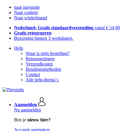
naar navigatie
Naar content
Naar winkelmand
Nederland: Gratis standaardverzending
vanaf € 54,90
Gratis retourneren
Bezorging binnen 3 werkdagen.
Help
Waar is mijn bestelling?
Retourneringen
Verzendkosten
Betalingsmethoden
Contact
Alle help-thema`s
Aanmelden
Nu aanmelden
Ben je
nieuw hier?
Account aanmaken