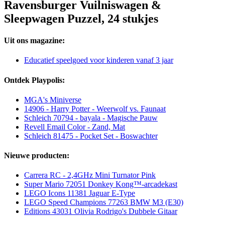
Ravensburger Vuilniswagen &
Sleepwagen Puzzel, 24 stukjes
Uit ons magazine:
Educatief speelgoed voor kinderen vanaf 3 jaar
Ontdek Playpolis:
MGA's Miniverse
14906 - Harry Potter - Weerwolf vs. Faunaat
Schleich 70794 - bayala - Magische Pauw
Revell Email Color - Zand, Mat
Schleich 81475 - Pocket Set - Boswachter
Nieuwe producten:
Carrera RC - 2,4GHz Mini Turnator Pink
Super Mario 72051 Donkey Kong™-arcadekast
LEGO Icons 11381 Jaguar E-Type
LEGO Speed Champions 77263 BMW M3 (E30)
Editions 43031 Olivia Rodrigo's Dubbele Gitaar