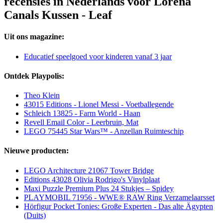
recensies in Nederlands voor Lorena
Canals Kussen - Leaf
Uit ons magazine:
Educatief speelgoed voor kinderen vanaf 3 jaar
Ontdek Playpolis:
Theo Klein
43015 Editions - Lionel Messi - Voetballegende
Schleich 13825 - Farm World - Haan
Revell Email Color - Leerbruin, Mat
LEGO 75445 Star Wars™ - Anzellan Ruimteschip
Nieuwe producten:
LEGO Architecture 21067 Tower Bridge
Editions 43028 Olivia Rodrigo's Vinylplaat
Maxi Puzzle Premium Plus 24 Stukjes – Spidey
PLAYMOBIL 71956 - WWE® RAW Ring Verzamelaarsset
Hörfigur Pocket Tonies: Große Experten - Das alte Ägypten
(Duits)