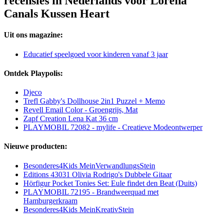
recensies in Nederlands voor Lorena
Canals Kussen Heart
Uit ons magazine:
Educatief speelgoed voor kinderen vanaf 3 jaar
Ontdek Playpolis:
Djeco
Trefl Gabby's Dollhouse 2in1 Puzzel + Memo
Revell Email Color - Groengrijs, Mat
Zapf Creation Lena Kat 36 cm
PLAYMOBIL 72082 - mylife - Creatieve Modeontwerper
Nieuwe producten:
Besonderes4Kids MeinVerwandlungsStein
Editions 43031 Olivia Rodrigo's Dubbele Gitaar
Hörfigur Pocket Tonies Set: Eule findet den Beat (Duits)
PLAYMOBIL 72195 - Brandweerquad met
Hamburgerkraam
Besonderes4Kids MeinKreativStein