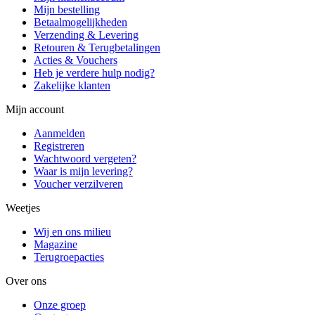
Mijn bestelling
Betaalmogelijkheden
Verzending & Levering
Retouren & Terugbetalingen
Acties & Vouchers
Heb je verdere hulp nodig?
Zakelijke klanten
Mijn account
Aanmelden
Registreren
Wachtwoord vergeten?
Waar is mijn levering?
Voucher verzilveren
Weetjes
Wij en ons milieu
Magazine
Terugroepacties
Over ons
Onze groep