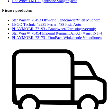
Hot Wheels MT Gigantische Slangenjacht
Nieuwe producten:
Star Wars™ 75453 Offworld Sandcrawler™ en Mudhorn
LEGO Technic 42235 Ferrari 488 Pista Auto
PLAYMOBIL 72193 - Brandweer-Uitrustingsvoertuig
Star Wars™ 75454 Imperial Remnant AT-AT™ met INT-4
PLAYMOBIL 72173 - DuoPack Winkelende Vriendinnen