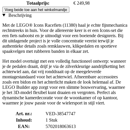
Totaalprijs:
€ 249,98
Voeg beide toe aan het winkelmandje
Beschrijving
Met de LEGO® Icons Racefiets (11380) haal je echte fijnmechanica
rechtstreeks in huis. Voor de allereerste keer is er een Icons-set die
een fiets nabootst en je uitnodigt voor een boeiende designreis. Bij
dit uitdagende project is je volle concentratie vereist terwijl je
authentieke details zoals remklauwen, klikpedalen en sportieve
spaakvelgen met rubberen banden in elkaar zet.
Het model overtuigt met een volledig functioneel ontwerp: wanneer
je de pedalen draait, drijf je via de zilverkleurige aandrijfketting het
achterwiel aan, dat vrij ronddraait op de meegeleverde
montagestandaard voor het achterwiel. Afneembare accessoires
zoals een bidon en het achterlicht maken de look helemaal af. De
LEGO Builder app zorgt voor een slimme bouwervaring, waarmee
je het 3D-model flexibel kunt draaien en vergroten. Perfect als
dynamische kamerdecoratie voor de woonkamer of op kantoor,
waarmee je jouw passie voor de wielersport in stijl viert.
Art. nr.:
VED-38547747
Inhoud:
1 Stuk
EAN:
5702018063613