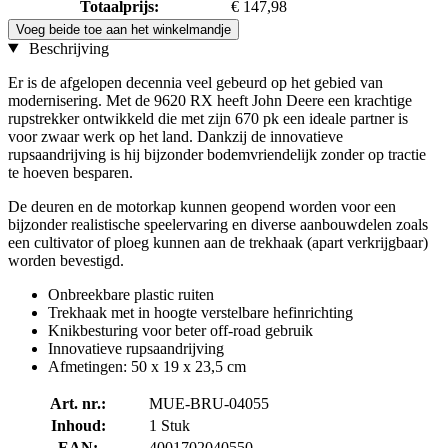
Totaalprijs:
€ 147,98
Voeg beide toe aan het winkelmandje
Beschrijving
Er is de afgelopen decennia veel gebeurd op het gebied van
modernisering. Met de 9620 RX heeft John Deere een krachtige
rupstrekker ontwikkeld die met zijn 670 pk een ideale partner is
voor zwaar werk op het land. Dankzij de innovatieve
rupsaandrijving is hij bijzonder bodemvriendelijk zonder op tractie
te hoeven besparen.
De deuren en de motorkap kunnen geopend worden voor een
bijzonder realistische speelervaring en diverse aanbouwdelen zoals
een cultivator of ploeg kunnen aan de trekhaak (apart verkrijgbaar)
worden bevestigd.
Onbreekbare plastic ruiten
Trekhaak met in hoogte verstelbare hefinrichting
Knikbesturing voor beter off-road gebruik
Innovatieve rupsaandrijving
Afmetingen: 50 x 19 x 23,5 cm
Art. nr.:
MUE-BRU-04055
Inhoud:
1 Stuk
EAN:
4001702040550