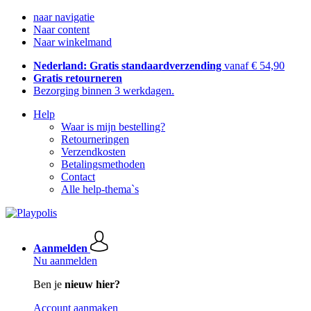
naar navigatie
Naar content
Naar winkelmand
Nederland: Gratis standaardverzending
vanaf € 54,90
Gratis retourneren
Bezorging binnen 3 werkdagen.
Help
Waar is mijn bestelling?
Retourneringen
Verzendkosten
Betalingsmethoden
Contact
Alle help-thema`s
Aanmelden
Nu aanmelden
Ben je
nieuw hier?
Account aanmaken