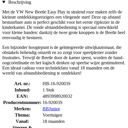
Beschrijving
Met de VW New Beetle Easy Play in stralend roze maken zelfs de
kleinste ontdekkingsreizigers een vliegende start! Deze op afstand
bestuurbare auto is perfect geschikt voor het eerste rijplezier in de
kinderkamer. De ronde afstandsbediening is speciaal ontwikkeld
voor kleine handen: dankzij de twee grote knoppen is de Beetle heel
eenvoudig te besturen.
Een bijzonder hoogtepunt is de geïntegreerde uitwijkautomaat, die
obstakels behendig omzeilt en zo zorgt voor speelplezier zonder
frustraties. Terwijl de Beetle door de kamer sjeest, worden de hand-
oogcoördinatie en het logisch denken op speelse wijze gestimuleerd.
Een ideaal cadeau voor techniekfans vanaf 18 maanden om de
wereld van afstandsbediening te ontdekken!
Art. nr.:
HB-16-92003S
Inhoud:
1 Stuk
EAN:
4893998920032
Producentnummer:
16-92003S
Merken:
BBJunior
Thema:
Voertuigen
Vanaf:
18 maanden
Sterren &